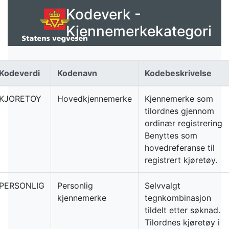
Kodeverk -
Kjennemerkekategori
Kodeverdi
Kodenavn
Kodebeskrivelse
KJORETOY
Hovedkjennemerke
Kjennemerke som
tilordnes gjennom
ordinær registrering
Benyttes som
hovedreferanse til
registrert kjøretøy.
PERSONLIG
Personlig
Selvvalgt
kjennemerke
tegnkombinasjon
tildelt etter søknad.
Tilordnes kjøretøy i